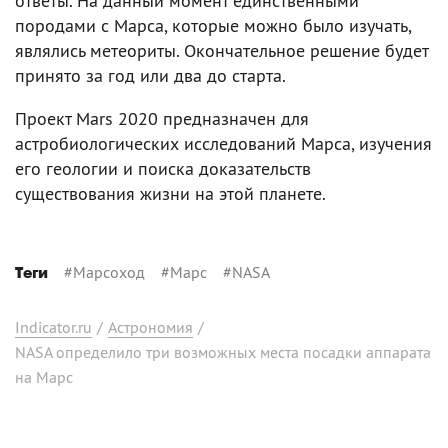
ответы. На данный момент единственными
породами с Марса, которые можно было изучать,
являлись метеориты. Окончательное решение будет
принято за год или два до старта.
Проект Mars 2020 предназначен для
астробиологических исследований Марса, изучения
его геологии и поиска доказательств
существования жизни на этой планете.
#
Марсоход
#
Марс
#
NASA
Теги
Indicator.ru
/
Астрономия
/
NASA определило три возможных места посадки аппарата
на Марс