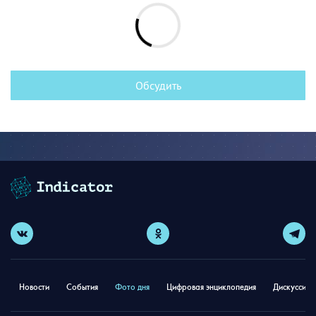
Обсудить
Новости
События
Фото дня
Цифровая энциклопедия
Дискуссион