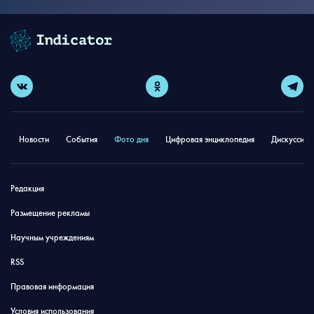
Новости
События
Фото дня
Цифровая энциклопедия
Дискуссион
Редакция
Размещение рекламы
Научным учреждениям
RSS
Правовая информация
Условия использования