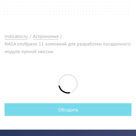
Indicator.ru
/
Астрономия
/
NASA отобрало 11 компаний для разработки посадочного
модуля лунной миссии
Обсудить