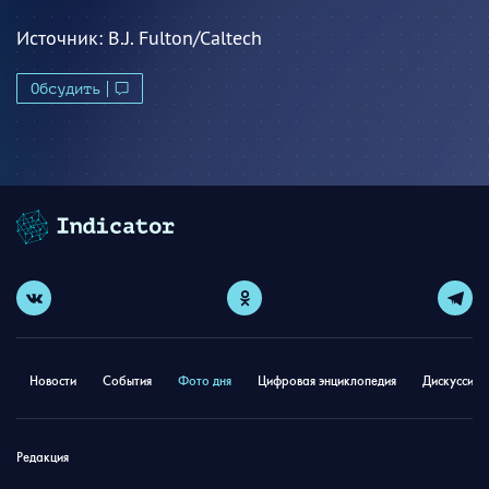
Источник:
B.J. Fulton/Caltech
Обсудить
Новости
События
Фото дня
Цифровая энциклопедия
Дискуссион
Редакция