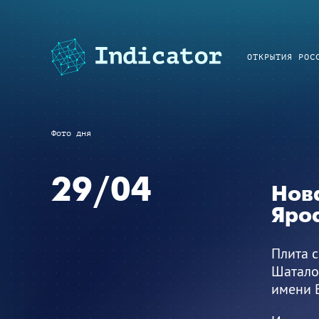
ОТКРЫТИЯ РОС
Фото дня
29/04
Нова
Яро
Плита 
Шаталов
имени 