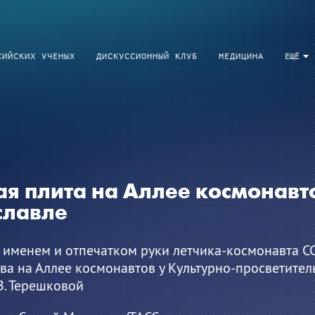
СИЙСКИХ УЧЕНЫХ
ДИСКУССИОННЫЙ КЛУБ
МЕДИЦИНА
ЕЩЁ
я плита на Аллее космонавт
славле
с именем и отпечатком руки летчика-космонавта 
а на Аллее космонавтов у Культурно-просветител
В. Терешковой