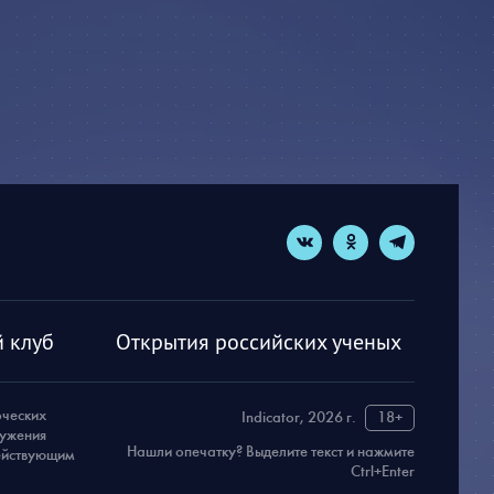
 клуб
Открытия российских ученых
рческих
Indicator, 2026 г.
18+
ружения
Нашли опечатку? Выделите текст и нажмите
действующим
Ctrl+Enter