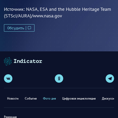
Источник:
NASA, ESA and the Hubble Heritage Team
(STScI/AURA)/www.nasa.gov
Обсудить
Новости
События
Фото дня
Цифровая энциклопедия
Дискуссион
Редакция