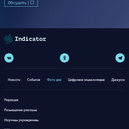
Обсудить
Новости
События
Фото дня
Цифровая энциклопедия
Дискуссион
Редакция
Размещение рекламы
Научным учреждениям