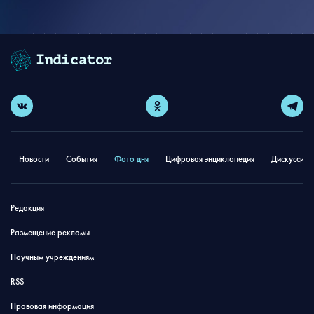
Новости
События
Фото дня
Цифровая энциклопедия
Дискуссион
Редакция
Размещение рекламы
Научным учреждениям
RSS
Правовая информация