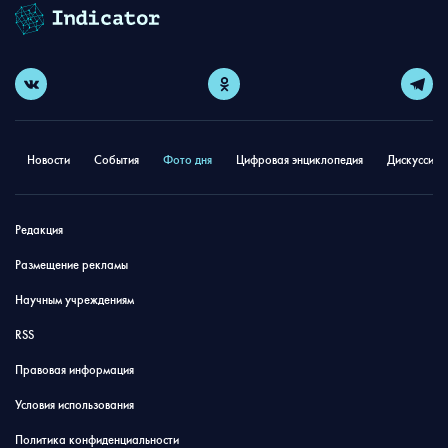
Новости
События
Фото дня
Цифровая энциклопедия
Дискуссион
Редакция
Размещение рекламы
Научным учреждениям
RSS
Правовая информация
Условия использования
Политика конфиденциальности