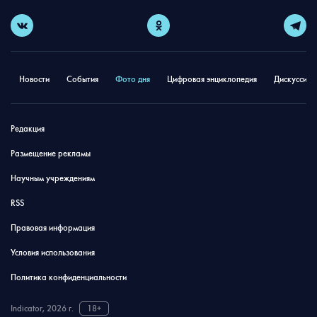
Новости
События
Фото дня
Цифровая энциклопедия
Дискуссион
Редакция
Размещение рекламы
Научным учреждениям
RSS
Правовая информация
Условия использования
Политика конфиденциальности
Indicator, 2026 г.
18+