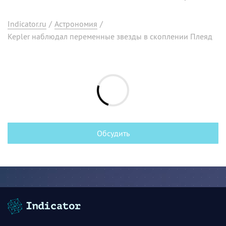
Indicator.ru
/
Астрономия
/
Kepler наблюдал переменные звезды в скоплении Плеяд
Обсудить