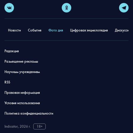
Новости
События
Фото дня
Цифровая энциклопедия
Дискуссион
Редакция
Размещение рекламы
Научным учреждениям
RSS
Правовая информация
Условия использования
Политика конфиденциальности
Indicator, 2026 г.
18+