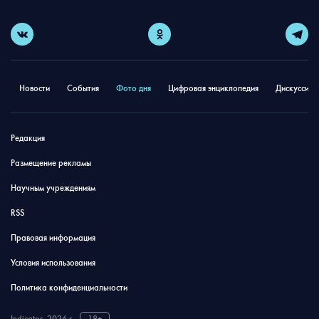
Новости
События
Фото дня
Цифровая энциклопедия
Дискуссион
Редакция
Размещение рекламы
Научным учреждениям
RSS
Правовая информация
Условия использования
Политика конфиденциальности