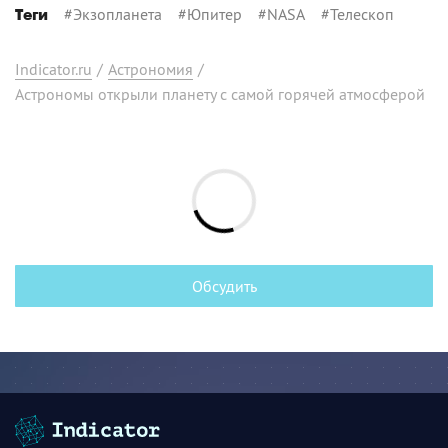
#
Экзопланета
#
Юпитер
#
NASA
#
Телескоп
Теги
Indicator.ru
/
Астрономия
/
Астрономы открыли планету с самой горячей атмосферой
Обсудить