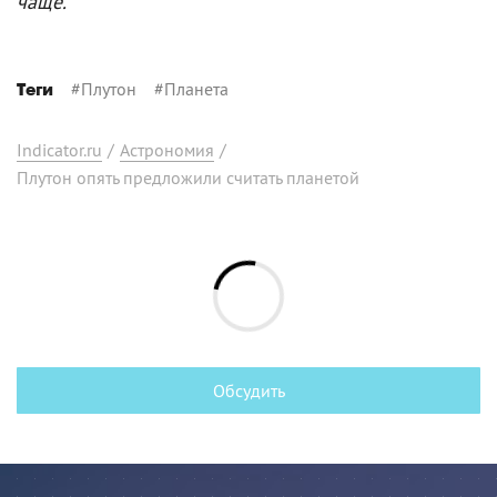
чаще.
#
Плутон
#
Планета
Теги
Indicator.ru
/
Астрономия
/
Плутон опять предложили считать планетой
Обсудить