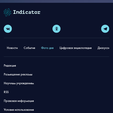
Новости
События
Фото дня
Цифровая энциклопедия
Дискуссион
Редакция
Размещение рекламы
Научным учреждениям
RSS
Правовая информация
Условия использования