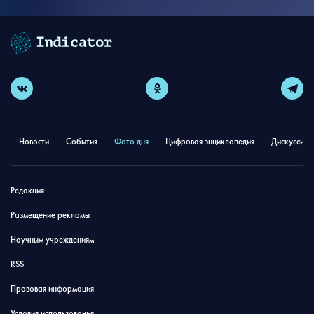
Новости
События
Фото дня
Цифровая энциклопедия
Дискуссион
Редакция
Размещение рекламы
Научным учреждениям
RSS
Правовая информация
Условия использования