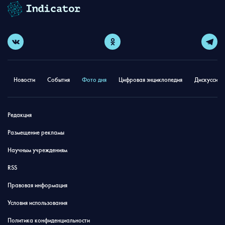
Новости
События
Фото дня
Цифровая энциклопедия
Дискуссион
Редакция
Размещение рекламы
Научным учреждениям
RSS
Правовая информация
Условия использования
Политика конфиденциальности