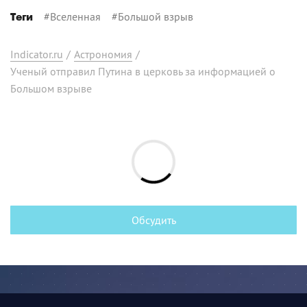
#
Вселенная
#
Большой взрыв
Теги
Indicator.ru
/
Астрономия
/
Ученый отправил Путина в церковь за информацией о
Большом взрыве
Обсудить