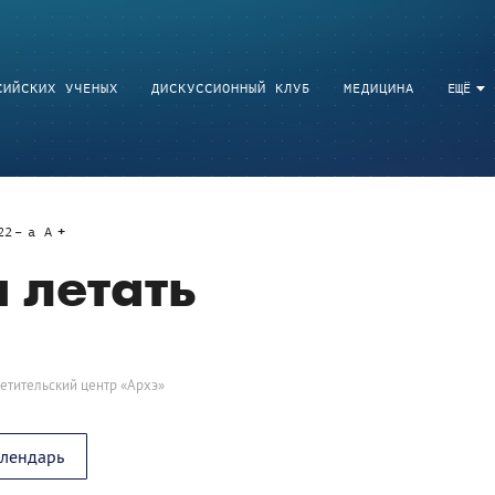
СИЙСКИХ УЧЕНЫХ
ДИСКУССИОННЫЙ КЛУБ
МЕДИЦИНА
ЕЩЁ
22
a
A
 летать
етительский центр «Архэ»
алендарь