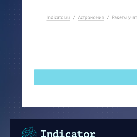
Indicator.ru
/
Астрономия
/
Ракеты учат