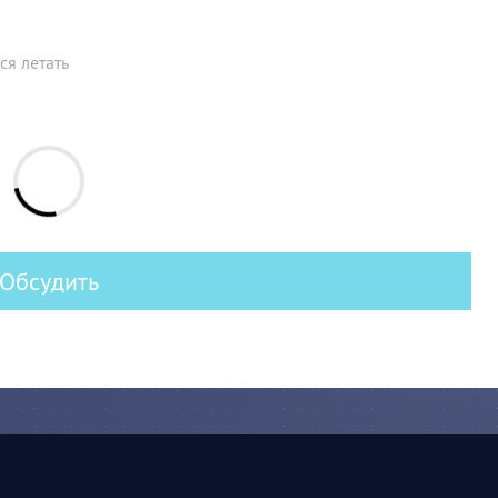
ся летать
Обсудить