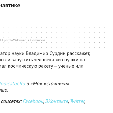
навтике
d Hjorth/Wikimedia Commons
атор науки Владимир Сурдин расскажет,
но ли запустить человека «из пушки на
мал космическую ракету — ученые или
ndicator.Ru
в «Мои источники»
аще.
 соцсетях:
Facebook
,
ВКонтакте
,
Twitter
,