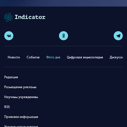
Новости
События
Фото дня
Цифровая энциклопедия
Дискуссион
Редакция
Размещение рекламы
Научным учреждениям
RSS
Правовая информация
Условия использования