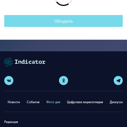
Обсудить
Новости
События
Фото дня
Цифровая энциклопедия
Дискуссион
Редакция