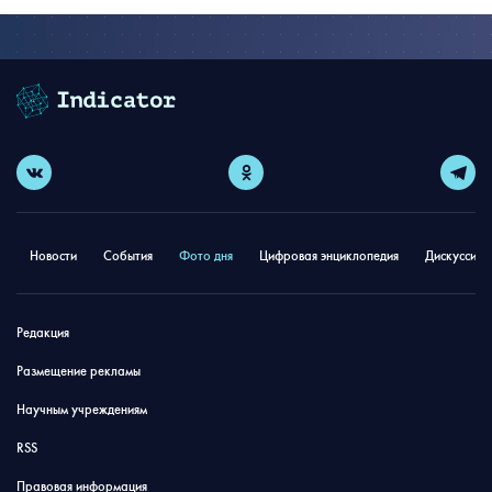
Новости
События
Фото дня
Цифровая энциклопедия
Дискуссион
Редакция
Размещение рекламы
Научным учреждениям
RSS
Правовая информация