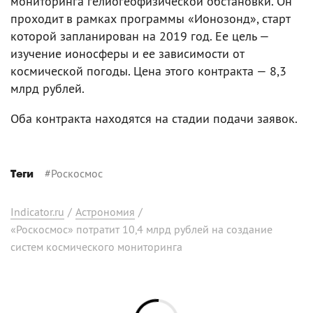
мониторинга гелиогеофизической обстановки. Он
проходит в рамках программы «Ионозонд», старт
которой запланирован на 2019 год. Ее цель —
изучение ионосферы и ее зависимости от
космической погоды. Цена этого контракта — 8,3
млрд рублей.
Оба контракта находятся на стадии подачи заявок.
#
Роскосмос
Теги
Indicator.ru
/
Астрономия
/
«Роскосмос» потратит 10,4 млрд рублей на создание
систем космического мониторинга