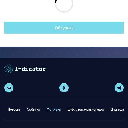
Обсудить
Новости
События
Фото дня
Цифровая энциклопедия
Дискуссион