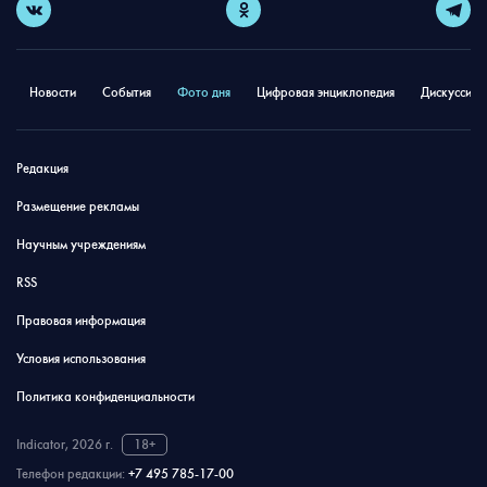
Новости
События
Фото дня
Цифровая энциклопедия
Дискуссион
Редакция
Размещение рекламы
Научным учреждениям
RSS
Правовая информация
Условия использования
Политика конфиденциальности
Indicator, 2026 г.
18+
Телефон редакции:
+7 495 785-17-00