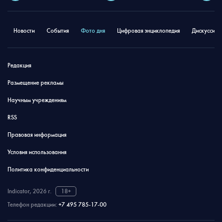
Новости
События
Фото дня
Цифровая энциклопедия
Дискуссион
Редакция
Размещение рекламы
Научным учреждениям
RSS
Правовая информация
Условия использования
Политика конфиденциальности
Indicator, 2026 г.
18+
Телефон редакции:
+7 495 785-17-00