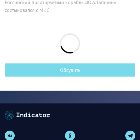
Российский пилотируемый корабль «Ю.А. Гагарин»
состыковался с МКС
Обсудить