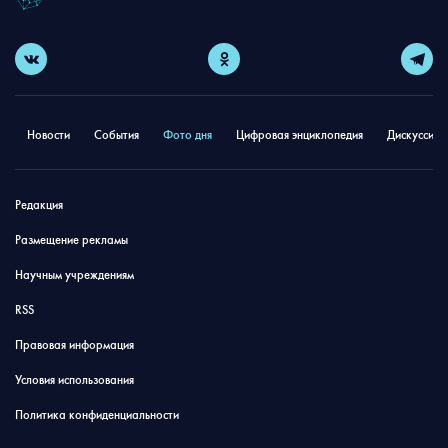
Новости
События
Фото дня
Цифровая энциклопедия
Дискуссион
Редакция
Размещение рекламы
Научным учреждениям
RSS
Правовая информация
Условия использования
Политика конфиденциальности