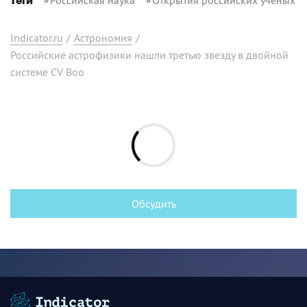
Теги
Indicator.ru
/
Астрономия
/
Российские астрофизики нашли третью звезду в двойной
системе CV Boo
Обсудить