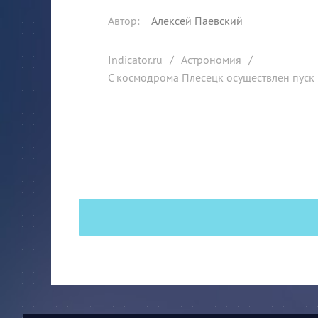
Автор
:
Алексей Паевский
Indicator.ru
/
Астрономия
/
С космодрома Плесецк осуществлен пуск