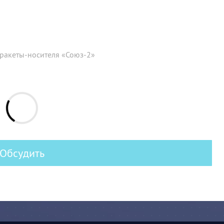
 ракеты-носителя «Союз-2»
Обсудить