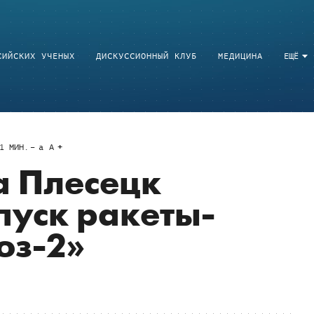
СИЙСКИХ УЧЕНЫХ
ДИСКУССИОННЫЙ КЛУБ
МЕДИЦИНА
ЕЩЁ
1
МИН.
a
A
а Плесецк
пуск ракеты-
юз-2»