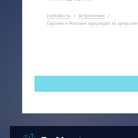
Indicator.ru
/
Астрономия
/
Сергеев и Рогозин проследят за запуско