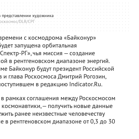
в представлении художника
оскосмос/DLR/СРГ
 времени с космодрома «Байконур»
будет запущена орбитальная
Спектр-РГ», чья миссия — создание
й в рентгеновском диапазоне энергий.
оме Байконур будут президент Российской
 и глава Роскосмоса Дмитрий Рогозин,
поступившем в редакцию Indicator.Ru.
о в рамках соглашения между Роскосмосом
 космонавтики, — получить новые данные
жить ранее неизвестные человечеству
 в рентгеновском диапазоне от 0,3 до 30