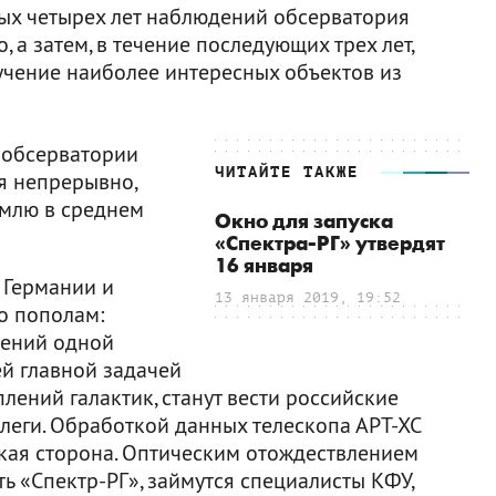
вых четырех лет наблюдений обсерватория
, а затем, в течение последующих трех лет,
чение наиболее интересных объектов из
 обсерватории
ЧИТАЙТЕ ТАКЖЕ
я непрерывно,
емлю в среднем
Окно для запуска
«Спектра-РГ» утвердят
16 января
 Германии и
13 января 2019, 19:52
о пополам:
дений одной
ей главной задачей
лений галактик, станут вести российские
ллеги. Обработкой данных телескопа АРТ-ХС
ская сторона. Оптическим отождествлением
ть «Спектр-РГ», займутся специалисты КФУ,