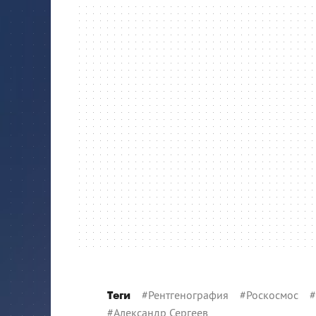
#
Рентгенография
#
Роскосмос
#
Теги
#
Александр Сергеев