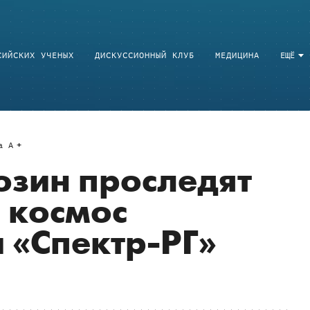
СИЙСКИХ УЧЕНЫХ
ДИСКУССИОННЫЙ КЛУБ
МЕДИЦИНА
ЕЩЁ
a
A
гозин проследят
в космос
 «Спектр-РГ»