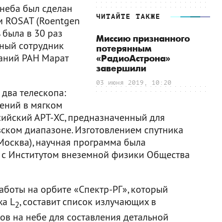
неба был сделан
ЧИТАЙТЕ ТАКЖЕ
м ROSAT (Roentgen
ь была в 30 раз
Миссию признанного
чный сотрудник
потерянным
аний РАН Марат
«РадиоАстрона»
завершили
03 июня 2019, 10:20
два телескопа:
ений в мягком
сийский АРТ-XC, предназначенный для
ском диапазоне. Изготовлением спутника
Москва), научная программа была
 с Институтом внеземной физики Общества
работы на орбите «Спектр-РГ», который
жа L
, составит список излучающих в
2
ов на небе для составления детальной