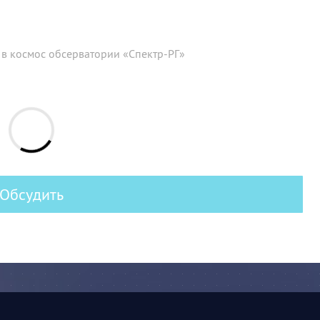
м в космос обсерватории «Спектр-РГ»
Обсудить