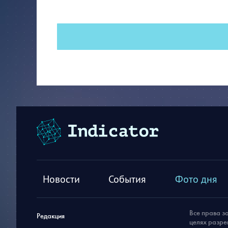
Новости
События
Фото дня
Все права з
Редакция
целях разре