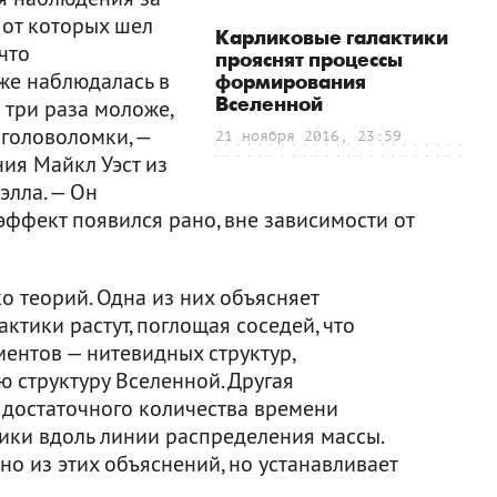
 от которых шел
Карликовые галактики
что
прояснят процессы
же наблюдалась в
формирования
Вселенной
 три раза моложе,
 головоломки, —
21 ноября 2016, 23:59
ия Майкл Уэст из
лла. — Он
эффект появился рано, вне зависимости от
 теорий. Одна из них объясняет
ктики растут, поглощая соседей, что
ентов — нитевидных структур,
структуру Вселенной. Другая
 достаточного количества времени
тики вдоль линии распределения массы.
но из этих объяснений, но устанавливает