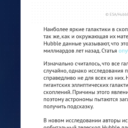
© ESA/Hubble
Наиболее яркие галактики в ск
так же, как и окружающая их ма
Hubble данные указывают, что э
миллиардов лет назад. Статья
опу
Изначально считалось, что все г
случайно, однако исследования п
справедливо не для всех из них.
гигантских эллиптических галакт
скоплений. Причины этого явлени
поэтому астрономы пытаются заг
получить подсказку.
В новом исследовании авторы и
орбитальный телескоп Hubble дл