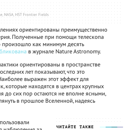
, NASA, HST Frontier Fields
оплениях ориентированы преимущественно
терия. Полученные при помощи телескопа
то произошло как минимум десять
бликована
в журнале Nature Astronomy.
алактики ориентированы в пространстве
оследних лет показывают, что это
 Наиболее выражен этот эффект для
ик, которые находятся в центрах крупных
я до сих пор остаются не вполне ясными,
лянуть в прошлое Вселенной, надеясь
спользовали
ЧИТАЙТЕ ТАКЖЕ
я наблюдения за