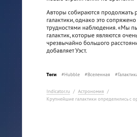
Авторы собираются продолжать р
галактики, однако это сопряжен
трудностями наблюдения. «Мы п
галактик, которые являются очен
чрезвычайно большого расстояния
добавляет Уэст.
#
Hubble
#
Вселенная
#
Галактик
Теги
Indicator.ru
/
Астрономия
/
Крупнейшие галактики определились с о