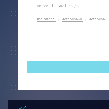
Автор
:
Никита Шевцев
Indicator.ru
/
Астрономия
/
Астрономы 