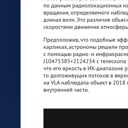
по данным радиолокационных на
вращения, определяемого наблю
длинах волн. Это различие объяс
скоростями движения атмосферы 
Предположив, что подобные эффе
карликах, астрономы решили про
с помощью радио- и инфракрасн
J10475385+2124234 с телескопа S
что его яркость в ИК-диапазоне р
то долгоживущих потоков в верх
на VLA наблюдала объект в 2018 
внутренней части.