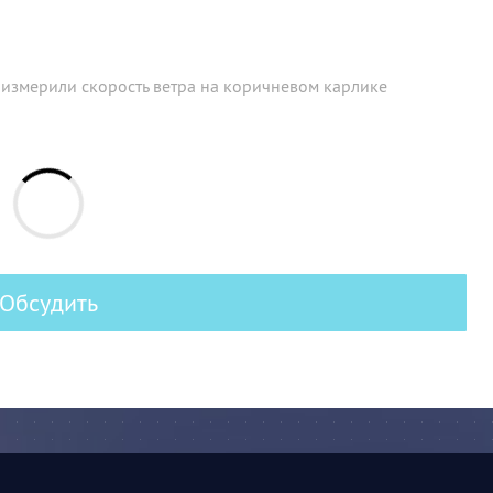
измерили скорость ветра на коричневом карлике
Обсудить