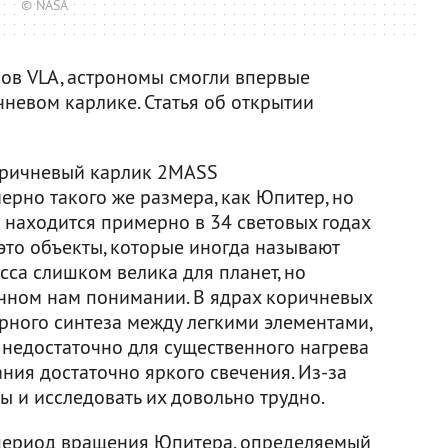
© NASA
ов VLA, астрономы смогли впервые
чневом карлике. Статья об открытии
оричневый карлик 2MASS
ерно такого же размера, как Юпитер, но
 находится примерно в 34 световых годах
это объекты, которые иногда называют
сса слишком велика для планет, но
чном нам понимании. В ядрах коричневых
рного синтеза между легкими элементами,
недостаточно для существенного нагрева
ания достаточно яркого свечения. Из-за
ты и исследовать их довольно трудно.
 период вращения Юпитера, определяемый