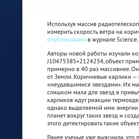
Используя массив радиотелескоп
измерить скорость ветра на кори
опубликована
в журнале Science.
Авторы новой работы изучали к
J10475385+2124234, объект прим
примерно в 40 раз массивнее. Он
от Земли. Коричневые карлики — 
«неудавшимися звездами». Их ма
слишком мала для звезд в привы
карликов идут реакции термояде
однако выделяемой ими энергии 
планет вокруг таких звезд и созд
этого детектировать такие объек
Ранее ученые уже выяснили, что