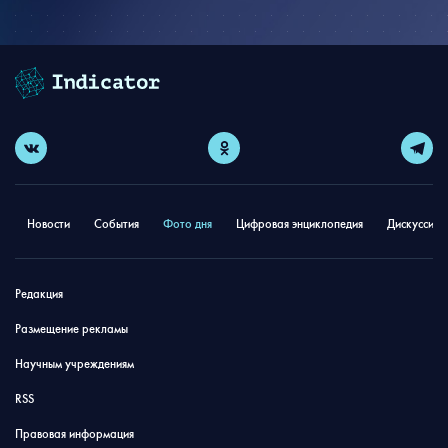
Новости
События
Фото дня
Цифровая энциклопедия
Дискуссион
Редакция
Размещение рекламы
Научным учреждениям
RSS
Правовая информация