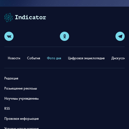
Новости
События
Фото дня
Цифровая энциклопедия
Дискуссион
Редакция
Размещение рекламы
Научным учреждениям
RSS
Правовая информация
Условия использования