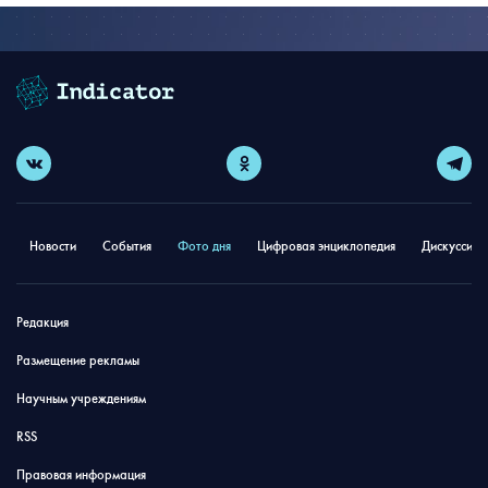
Новости
События
Фото дня
Цифровая энциклопедия
Дискуссион
Редакция
Размещение рекламы
Научным учреждениям
RSS
Правовая информация