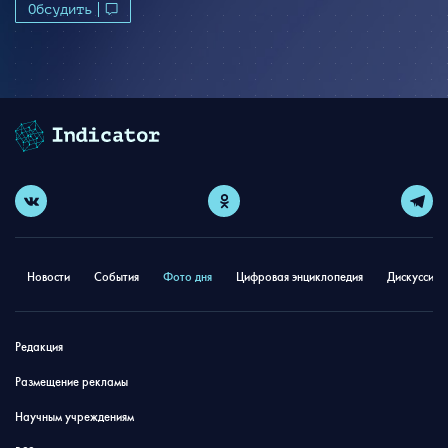
Обсудить
Новости
События
Фото дня
Цифровая энциклопедия
Дискуссион
Редакция
Размещение рекламы
Научным учреждениям