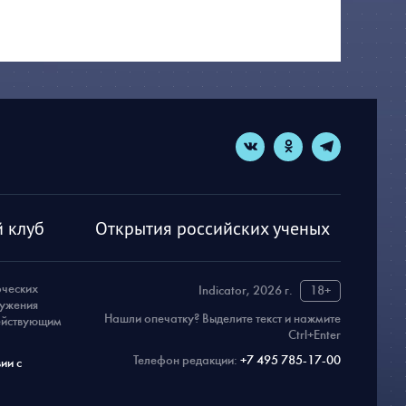
 клуб
Открытия российских ученых
рческих
Indicator, 2026 г.
18+
ружения
Нашли опечатку? Выделите текст и нажмите
действующим
Ctrl+Enter
Телефон редакции:
+7 495 785-17-00
ии с