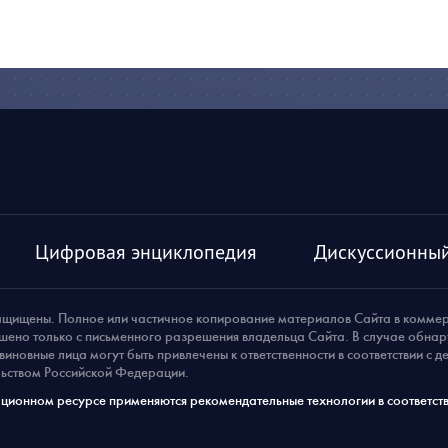
Цифровая энциклопедия
Дискуссионный
ащищены. Полное или частичное копирование материалов Сайта в комме
шено только с письменного разрешения владельца Сайта. В случае обна
виновные лица могут быть привлечены к ответственности в соответствии с 
ьством Российской Федерации.
ионном ресурсе применяются рекомендательные технологии в соответств