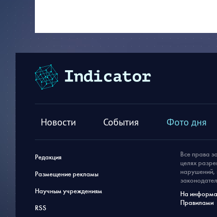
Новости
События
Фото дня
Все права з
Редакция
целях разре
нарушений, 
Размещение рекламы
законодател
Научным учреждениям
На информац
Правилами
RSS