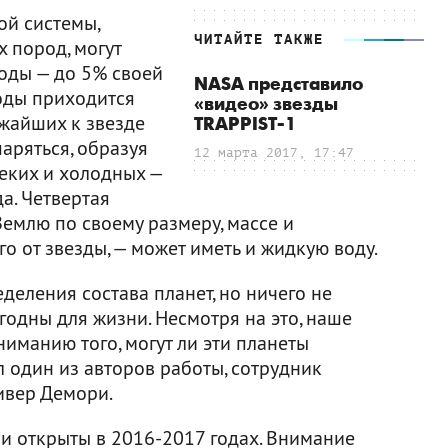
ой системы,
ЧИТАЙТЕ ТАКЖЕ
 пород, могут
оды — до 5% своей
NASA представило
воды приходится
«видео» звезды
ижайших к звезде
TRAPPIST-1
аряться, образуя
12 марта 2017, 17:47
еких и холодных —
а. Четвертая
емлю по своему размеру, массе и
о от звезды, — может иметь и жидкую воду.
деления состава планет, но ничего не
игодны для жизни. Несмотря на это, наше
иманию того, могут ли эти планеты
 один из авторов работы, сотрудник
ивер Демори.
и открыты в 2016-2017 годах. Внимание