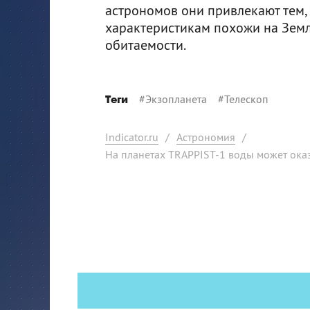
астрономов они привлекают тем, 
характеристикам похожи на Землю
обитаемости.
#
Экзопланета
#
Телескоп
Теги
Indicator.ru
/
Астрономия
/
На планетах TRAPPIST-1 воды может оказ