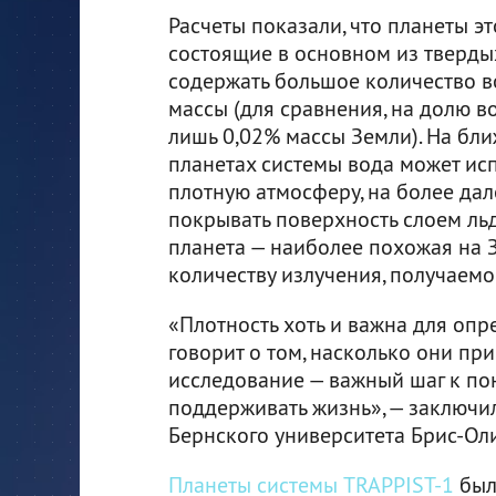
Расчеты показали, что планеты эт
состоящие в основном из твердых
содержать большое количество в
массы (для сравнения, на долю 
лишь 0,02% массы Земли). На бл
планетах системы вода может исп
плотную атмосферу, на более дал
покрывать поверхность слоем льд
планета — наиболее похожая на З
количеству излучения, получаемог
«Плотность хоть и важна для опре
говорит о том, насколько они пр
исследование — важный шаг к пон
поддерживать жизнь», — заключил
Бернского университета Брис-Ол
Планеты системы TRAPPIST-1
был