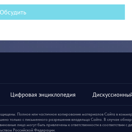
Обсудить
Цифровая энциклопедия
Дискуссионный
ащищены. Полное или частичное копирование материалов Сайта в комме
шено только с письменного разрешения владельца Сайта. В случае обна
виновные лица могут быть привлечены к ответственности в соответствии с 
ьством Российской Федерации.