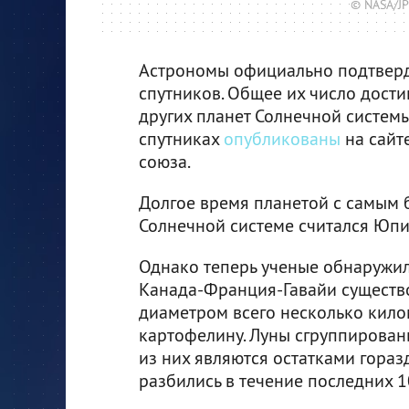
© NASA/JPL
Астрономы официально подтверд
спутников. Общее их число достиг
других планет Солнечной систем
спутниках
опубликованы
на сайт
союза.
Долгое время планетой с самым 
Солнечной системе считался Юпит
Однако теперь ученые обнаружи
Канада-Франция-Гавайи существов
диаметром всего несколько кило
картофелину. Луны сгруппированы
из них являются остатками гораз
разбились в течение последних 1