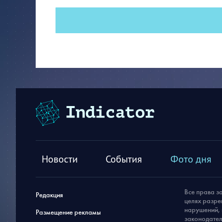
Новости
События
Фото дня
Все права з
Редакция
целях разре
нарушений, 
Размещение рекламы
законодател