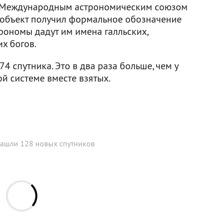
 Международным астрономическим союзом
й объект получил формальное обозначение
трономы дадут им имена галльских,
х богов.
4 спутника. Это в два раза больше, чем у
ой системе вместе взятых.
нашли 128 новых спутников