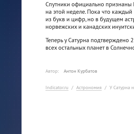
Спутники официально признаны
на этой неделе. Пока что кажды
из букв и цифр, но в будущем ас
норвежских и канадских инуитски
Теперь у Сатурна подтверждено 27
всех остальных планет в Солнечн
Автор
:
Антон Курбатов
Indicator.ru
/
Астрономия
/
У Сатурна 