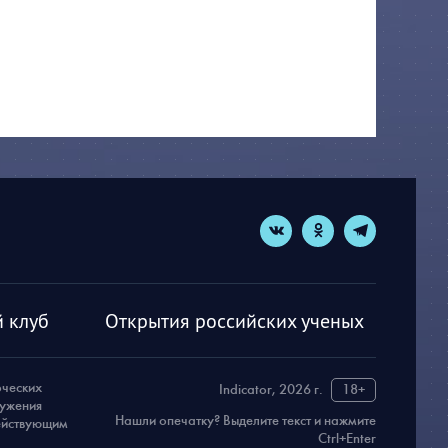
 клуб
Открытия российских ученых
рческих
Indicator, 2026 г.
18+
ружения
Нашли опечатку? Выделите текст и нажмите
действующим
Ctrl+Enter