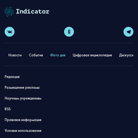
Новости
События
Фото дня
Цифровая энциклопедия
Дискуссион
Редакция
Размещение рекламы
Научным учреждениям
RSS
Правовая информация
Условия использования