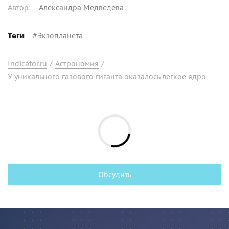
Автор
:
Александра Медведева
#
Экзопланета
Теги
Indicator.ru
/
Астрономия
/
У уникального газового гиганта оказалось легкое ядро
Обсудить