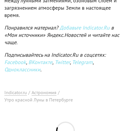
между лунными затмениями, озоновым слоем и
загрязнением атмосферы Земли в настоящее
время.
Понравился материал?
Добавьте Indicator.Ru
в
«Мои источники» Яндекс.Новостей и читайте нас
чаще.
Подписывайтесь на Indicator.Ru в соцсетях:
Facebook
,
ВКонтакте
,
Twitter
,
Telegram
,
Одноклассники
.
Indicator.ru
/
Астрономия
/
Утро красной Луны в Петербурге