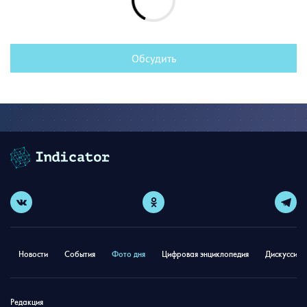
Обсудить
Новости
События
Фото дня
Цифровая энциклопедия
Дискуссион
Редакция