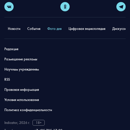
Новости
События
Фото дня
Цифровая энциклопедия
Дискуссион
Редакция
Размещение рекламы
Научным учреждениям
RSS
Правовая информация
Условия использования
Политика конфиденциальности
Indicator, 2026 г.
18+