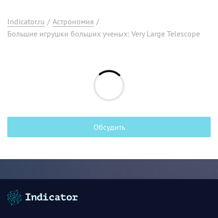
Indicator.ru
/
Астрономия
/
Большие игрушки больших ученых: Very Large Telescope
Обсудить