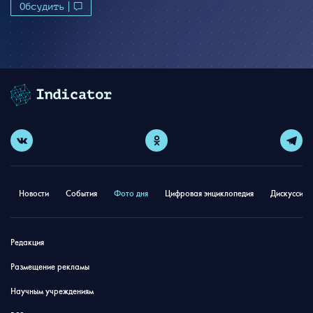
Обсудить
Новости
События
Фото дня
Цифровая энциклопедия
Дискуссион
Редакция
Размещение рекламы
Научным учреждениям