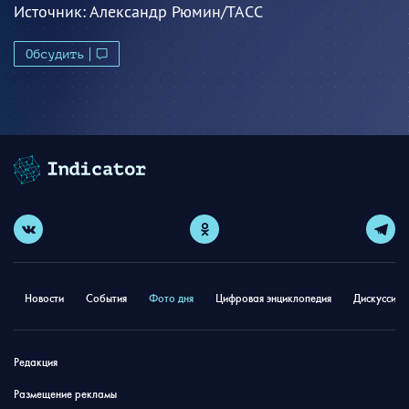
Источник:
Александр Рюмин/ТАСС
Обсудить
Новости
События
Фото дня
Цифровая энциклопедия
Дискуссион
Редакция
Размещение рекламы