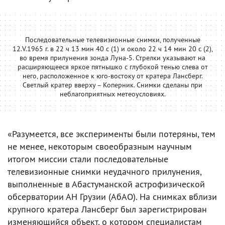
Последовательные телевизионные снимки, полученные
12.V.1965 г. в 22 ч 13 мин 40 с (1) и около 22 ч 14 мин 20 с (2),
во время прилунения зонда Луна-5. Стрелки указывают на
расширяющееся яркое пятнышко с глубокой тенью слева от
него, расположенное к юго-востоку от кратера Лансберг.
Светлый кратер вверху – Коперник. Снимки сделаны при
неблагоприятных метеоусловиях.
«Разумеется, все эксперименты были потеряны, тем
не менее, некоторым своеобразным научным
итогом миссии стали последовательные
телевизионные снимки неудачного прилунения,
выполненные в Абастуманской астрофизической
обсерватории АН Грузии (АбАО). На снимках вблизи
крупного кратера Лансберг был зарегистрирован
изменяющийся объект, о котором специалистам