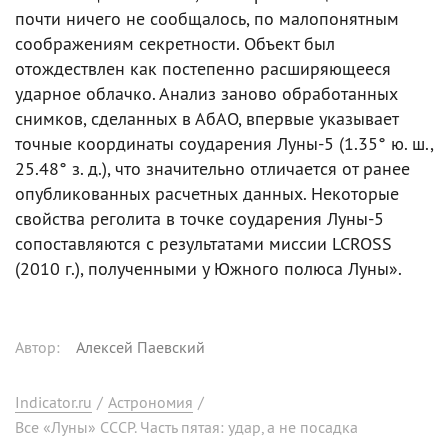
почти ничего не сообщалось, по малопонятным
соображениям секретности. Объект был
отождествлен как постепенно расширяющееся
ударное облачко. Анализ заново обработанных
снимков, сделанных в АбАО, впервые указывает
точные координаты соударения Луны-5 (1.35° ю. ш.,
25.48° з. д.), что значительно отличается от ранее
опубликованных расчетных данных. Некоторые
свойства реголита в точке соударения Луны-5
сопоставляются с результатами миссии LCROSS
(2010 г.), полученными у Южного полюса Луны».
Автор
:
Алексей Паевский
Indicator.ru
/
Астрономия
/
Все «Луны» СССР. Часть пятая: удар, а не посадка