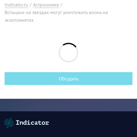
Indicator.ru
/
Астрономия
/
Вспышки на звездах могут уничтожить жизнь на
экзопланетах
Обсудить