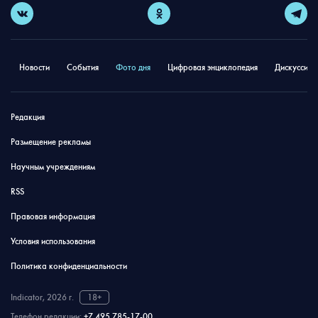
Новости
События
Фото дня
Цифровая энциклопедия
Дискуссион
Редакция
Размещение рекламы
Научным учреждениям
RSS
Правовая информация
Условия использования
Политика конфиденциальности
Indicator, 2026 г.
18+
Телефон редакции:
+7 495 785-17-00