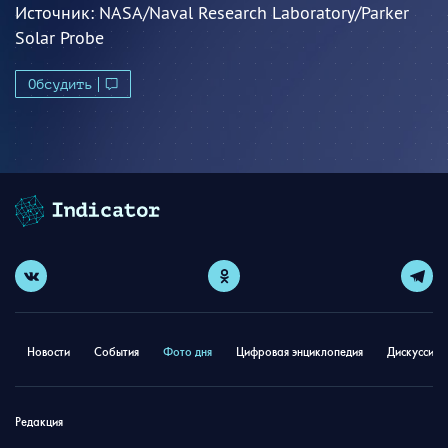
Источник:
NASA/Naval Research Laboratory/Parker
Solar Probe
Обсудить
Новости
События
Фото дня
Цифровая энциклопедия
Дискуссион
Редакция