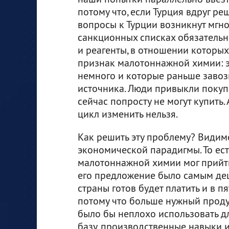
потому что, если Турция вдруг ре
вопросы к Турции возникнут мгнов
санкционных списках обязательн
и реагенты, в отношении которых 
признак малотоннажной химии: э
немного и которые раньше завоз
источника. Люди привыкли покуп
сейчас попросту не могут купить
цикл изменить нельзя.
Как решить эту проблему? Видим
экономической парадигмы. То ест
малотоннажной химии мог прийти 
его предложение было самым деш
страны готов будет платить и в пят
потому что больше нужный проду
было бы неплохо использовать дл
базу, производственные навыки 