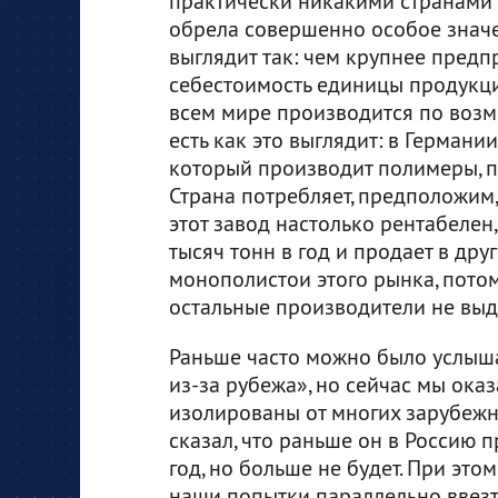
практически никакими странами н
обрела совершенно особое знач
выглядит так: чем крупнее предп
себестоимость единицы продукци
всем мире производится по воз
есть как это выглядит: в Германи
который производит полимеры, пл
Страна потребляет, предположим, 
этот завод настолько рентабелен
тысяч тонн в год и продает в дру
монополистои этого рынка, потому
остальные производители не вы
Раньше часто можно было услышат
из-за рубежа», но сейчас мы ока
изолированы от многих зарубежны
сказал, что раньше он в Россию 
год, но больше не будет. При это
наши попытки параллельно ввезт