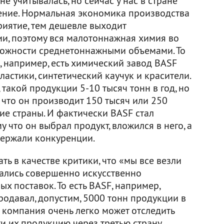
е учитывалась, но сейчас у нас в стране
ение. Нормальная экономика производства
риятие, тем дешевле выходит
и, поэтому вся малотоннажная химия во
можности среднетоннажными объемами. То
и, например, есть химический завод BASF
астики, синтетический каучук и красители.
такой продукции 5-10 тысяч тонн в год, но
, что он производит 150 тысяч или 250
гие страны. И фактически BASF стал
 что он выбрал продукт, вложился в него, а
держали конкуренции.
ь в качестве критики, что «мы все везли
зались совершенно искусственно
х поставок. То есть BASF, например,
продавал, допустим, 5000 тонн продукции в
м компания очень легко может отследить
и их продукцию через третью страну,