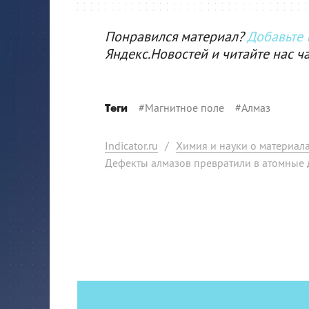
Понравился материал?
Добавьте I
Яндекс.Новостей и читайте нас ч
#
Магнитное поле
#
Алмаз
Теги
Indicator.ru
/
Химия и науки о материал
Дефекты алмазов превратили в атомные 