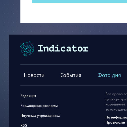
Новости
События
Фото дня
Все права з
Редакция
целях разре
нарушений, 
Размещение рекламы
законодател
Научным учреждениям
На информац
Правилами
RSS