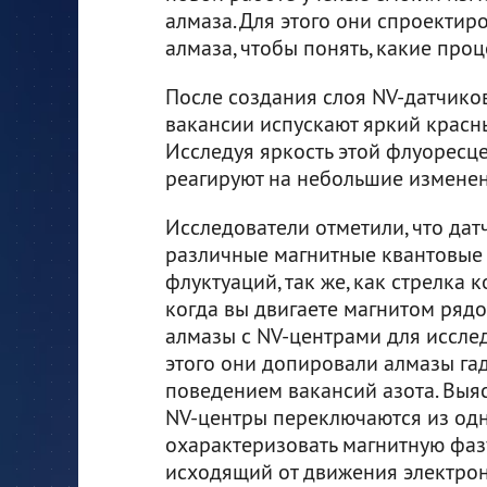
алмаза. Для этого они спроектир
алмаза, чтобы понять, какие про
После создания слоя NV-датчиков
вакансии испускают яркий красн
Исследуя яркость этой флуоресце
реагируют на небольшие изменен
Исследователи отметили, что дат
различные магнитные квантовые
флуктуаций, так же, как стрелка
когда вы двигаете магнитом рядо
алмазы с NV-центрами для иссле
этого они допировали алмазы га
поведением вакансий азота. Выяс
NV-центры переключаются из одн
охарактеризовать магнитную фаз
исходящий от движения электрон