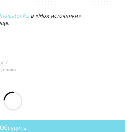
ndicator.Ru
в «Мои источники»
аще.
ах
/
датчики
Обсудить