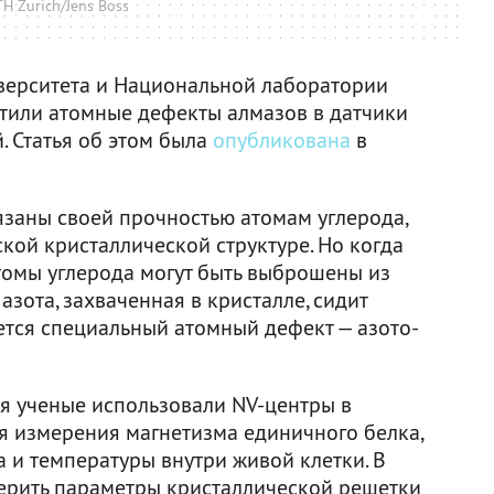
H Zurich/Jens Boss
верситета и Национальной лаборатории
тили атомные дефекты алмазов в датчики
. Статья об этом была
опубликована
в
заны своей прочностью атомам углерода,
кой кристаллической структуре. Но когда
томы углерода могут быть выброшены из
 азота, захваченная в кристалле, сидит
ется специальный атомный дефект — азото-
ия ученые использовали NV-центры в
я измерения магнетизма единичного белка,
а и температуры внутри живой клетки. В
ерить параметры кристаллической решетки