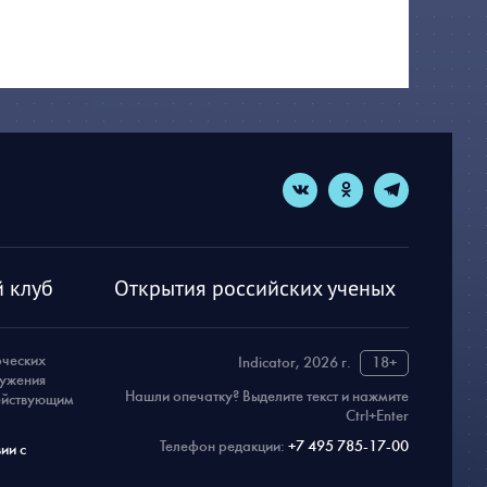
 клуб
Открытия российских ученых
рческих
Indicator, 2026 г.
18+
ружения
Нашли опечатку? Выделите текст и нажмите
действующим
Ctrl+Enter
Телефон редакции:
+7 495 785-17-00
ии с