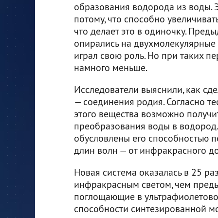
образования водорода из воды. 
потому, что способно увеличиват
что делает это в одиночку. Пре
опирались на двухмолекулярные 
играл свою роль. Но при таких п
намного меньше.
Исследователи выяснили, как сде
— соединения родия. Согласно т
этого вещества возможно получи
преобразования воды в водород.
обусловлены его способностью п
длин волн — от инфракрасного д
Новая система оказалась в 25 р
инфракрасным светом, чем пред
поглощающие в ультрафиолетово
способности синтезированной м