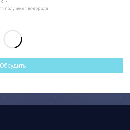
ах
/
ля получения водорода
Обсудить