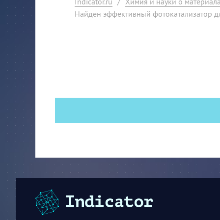
Indicator.ru
/
Химия и науки о материал
Найден эффективный фотокатализатор д