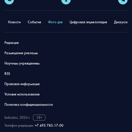
Новости
События
Фото дня
Цифровая энциклопедия
Дискуссион
Редакция
Размещение рекламы
Научным учреждениям
RSS
Правовая информация
Условия использования
Политика конфиденциальности
Indicator, 2026 г.
18+
Телефон редакции:
+7 495 785-17-00