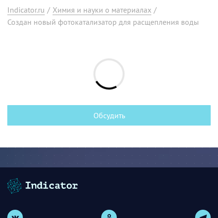
Indicator.ru
/
Химия и науки о материалах
/
Создан новый фотокатализатор для расщепления воды
Обсудить