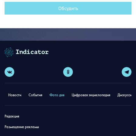
Обсудить
Новости
События
Фото дня
Цифровая энциклопедия
Дискуссион
Редакция
Размещение рекламы