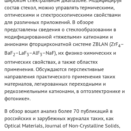
широком спектральном диапазоне. Модифицируя
состав стекол, можно управлять термическими,
оптическими и спектроскопическими свойствами
для различных приложений. В обзоре
представлены сведения о стеклообразовании в
модифицированной «тяжелыми» катионами и
анионами фторцирконатной системе ZBLAN (ZrF
–
4
BaF
–LaF
–AlF
–NaF), их физико-химических и
2
3
3
оптических свойствах, а также областях
применения. Обсуждаются перспективные
направления практического применения таких
материалов, легированных переходными и
редкоземельными катионами, в оптоэлектронике и
фотонике».
В обзор вошел анализ более 70 публикаций в
российских и зарубежных журналах таких, как
Optical Materials, Journal of Non-Crystalline Solids,