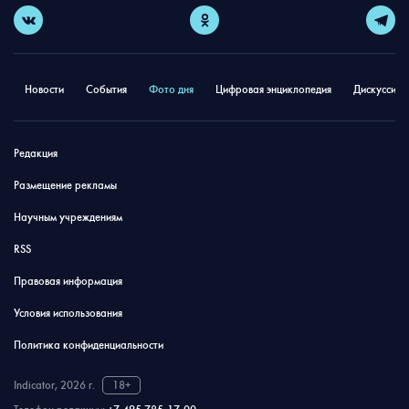
Новости
События
Фото дня
Цифровая энциклопедия
Дискуссион
Редакция
Размещение рекламы
Научным учреждениям
RSS
Правовая информация
Условия использования
Политика конфиденциальности
Indicator, 2026 г.
18+