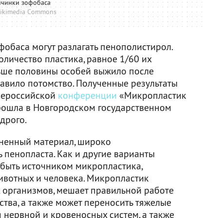
чинки зофобаса
ikimedia Commons
фобаса могут разлагать пенополистирол.
личество пластика, равное 1/60 их
льше половины особей выжило после
авило потомство. Полученные результаты
сероссийской
конференции
«Микропластик
прошла в Новгородском государственном
дрого.
лненный материал, широко
 пенопласта. Как и другие варианты
 быть источником микропластика,
животных и человека. Микропластик
х организмов, мешает правильной работе
ства, а также может переносить тяжелые
нервной и кровеносных систем, а также