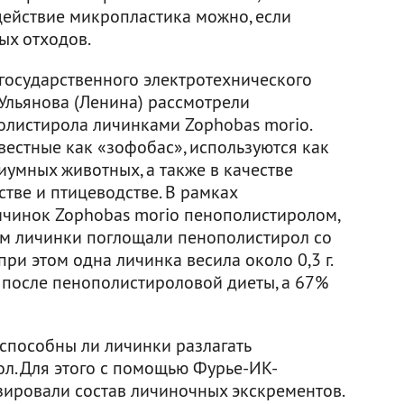
действие микропластика можно, если
ых отходов.
 государственного электротехнического
 Ульянова (Ленина) рассмотрели
листирола личинками Zophobas morio.
вестные как «зофобас», используются как
умных животных, а также в качестве
тве и птицеводстве. В рамках
ичинок Zophobas morio пенополистиролом,
ем личинки поглощали пенополистирол со
 при этом одна личинка весила около 0,3 г.
 после пенополистироловой диеты, а 67%
 способны ли личинки разлагать
л. Для этого с помощью Фурье-ИК-
ировали состав личиночных экскрементов.