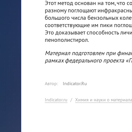
Этот метод основан на том, что 
разному поглощают инфракрасный
большого числа бензольных коле
соответствующие им пики поглощ
Это доказывает способность личи
пенополистирол.
Материал подготовлен при фина
рамках федерального проекта «П
Автор
:
Indicator.Ru
Indicator.ru
/
Химия и науки о материал