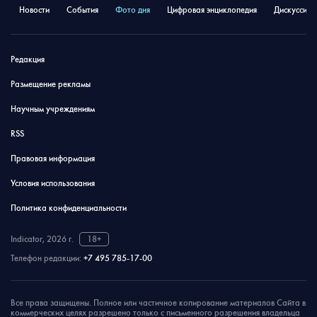
Новости
События
Фото дня
Цифровая энциклопедия
Дискуссион
Редакция
Размещение рекламы
Научным учреждениям
RSS
Правовая информация
Условия использования
Политика конфиденциальности
Indicator, 2026 г.
18+
Телефон редакции:
+7 495 785-17-00
Все права защищены. Полное или частичное копирование материалов Сайта в
коммерческих целях разрешено только с письменного разрешения владельца