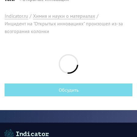
Indicator.ru
/
Химия и науки о материалах
/
Инцидент на "Открытых инновациях" произошел из-за
возгорания колонки
Обсудить