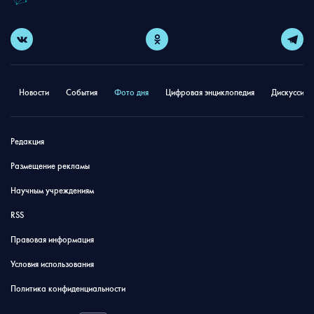
Новости
События
Фото дня
Цифровая энциклопедия
Дискуссион
Редакция
Размещение рекламы
Научным учреждениям
RSS
Правовая информация
Условия использования
Политика конфиденциальности