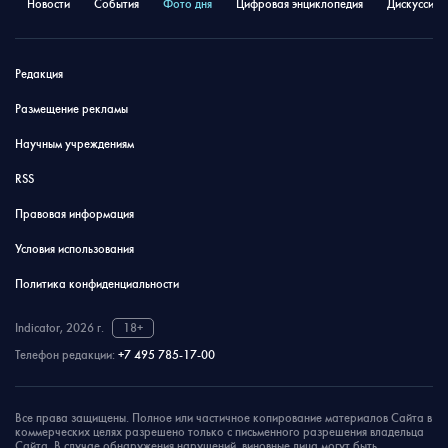
Новости
События
Фото дня
Цифровая энциклопедия
Дискуссион
Редакция
Размещение рекламы
Научным учреждениям
RSS
Правовая информация
Условия использования
Политика конфиденциальности
Indicator, 2026 г.
18+
Телефон редакции:
+7 495 785-17-00
Все права защищены. Полное или частичное копирование материалов Сайта в
коммерческих целях разрешено только с письменного разрешения владельца
Сайта. В случае обнаружения нарушений, виновные лица могут быть